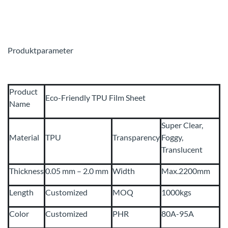
Produktparameter
Product
Eco-Friendly TPU Film Sheet
Name
Super Clear,
Material
TPU
Transparency
Foggy,
Translucent
Thickness
0.05 mm – 2.0 mm
Width
Max.2200mm
Length
Customized
MOQ
1000kgs
Color
Customized
PHR
80A-95A