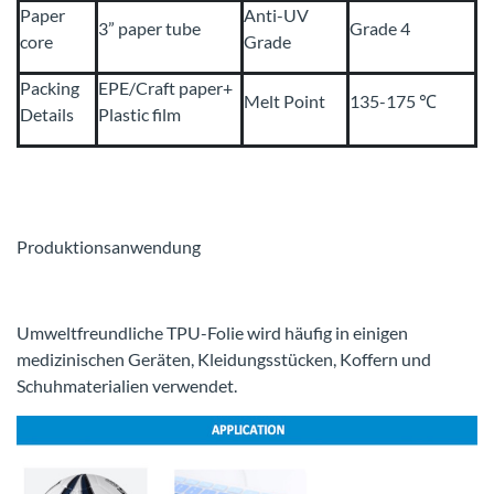
Paper
Anti-UV
3” paper tube
Grade 4
core
Grade
Packing
EPE/Craft paper+
Melt Point
135-175 ℃
Details
Plastic film
Produktionsanwendung
Umweltfreundliche TPU-Folie wird häufig in einigen
medizinischen Geräten, Kleidungsstücken, Koffern und
Schuhmaterialien verwendet.