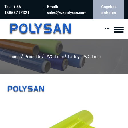
Tel.: ＋86-
Email:
Angebot
15858717321
sales@wzpolysan.com
einholen
Home
Produkte
PVC-Folie
Farbige PVC-Folie