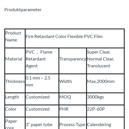
Produktparameter
Product
Fire Retardant Color Flexible PVC Film
Name
PVC， Flame
Super Clear,
Material
Retardant
Transparency
Normal Clear,
Agent
Translucent
0.1 mm – 2.5
Thickness
Width
Max.2000mm
mm
Length
Customized
MOQ
3000kgs
Color
Customized
PHR
22P-60P
Paper
3” paper tube
Process Type
Calendering
core