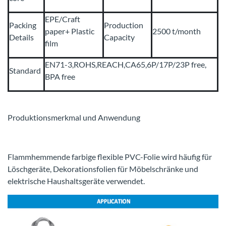
EPE/Craft
Packing
Production
paper+ Plastic
2500 t/month
Details
Capacity
film
EN71-3,ROHS,REACH,CA65,6P/17P/23P free,
Standard
BPA free
Produktionsmerkmal und Anwendung
Flammhemmende farbige flexible PVC-Folie wird häufig für
Löschgeräte, Dekorationsfolien für Möbelschränke und
elektrische Haushaltsgeräte verwendet.