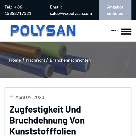
Tel.: ＋86-
Email:
Angebot
15858717321
sales@wzpolysan.com
einholen
Home
Nachricht
Branchennachrichten
April 09, 2023
Zugfestigkeit Und
Bruchdehnung Von
Kunststofffolien