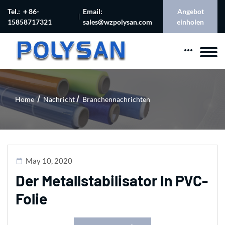
Tel.: ＋86-
Email:
Angebot
15858717321
sales@wzpolysan.com
einholen
Home
Nachricht
Branchennachrichten
May 10, 2020
Der Metallstabilisator In PVC-
Folie