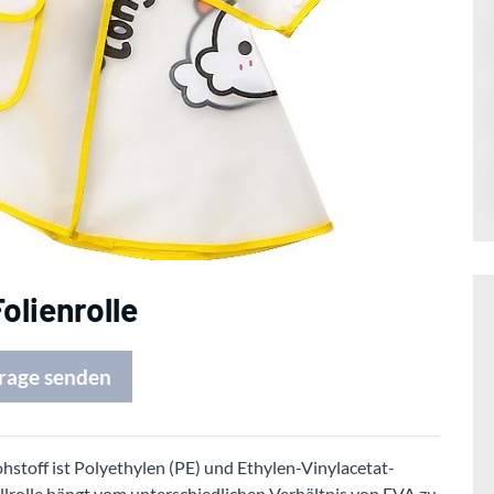
lienrolle
rage senden
stoff ist Polyethylen (PE) und Ethylen-Vinylacetat-
lrolle hängt vom unterschiedlichen Verhältnis von EVA zu