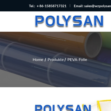
Tel.: ＋86-15858717321
Email:
sales@wzpolysa
Home
Produkte
PEVA-Folie