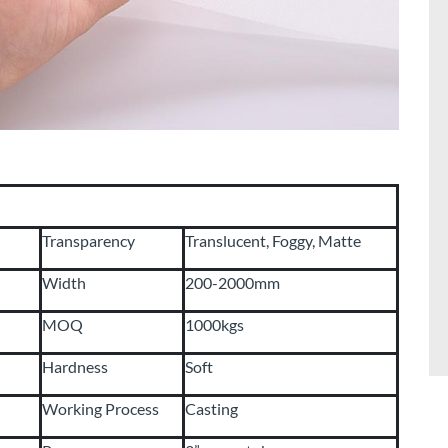
Transparency
Translucent, Foggy, Matte
Width
200-2000mm
MOQ
1000kgs
Hardness
Soft
Working Process
Casting