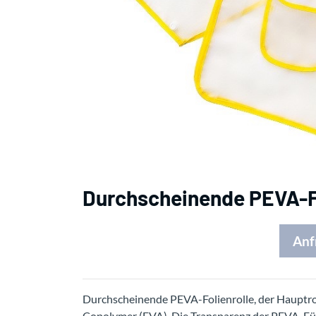
Durchscheinende PEVA-Fo
Anf
Durchscheinende PEVA-Folienrolle, der Hauptroh
Copolymer (EVA). Die Transparenz der PEVA-Fül