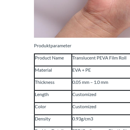
Produktparameter
Product Name
Translucent PEVA Film Roll
Material
EVA + PE
Thickness
0.05 mm – 1.0 mm
Length
Customized
Color
Customized
Density
0.93g/cm3