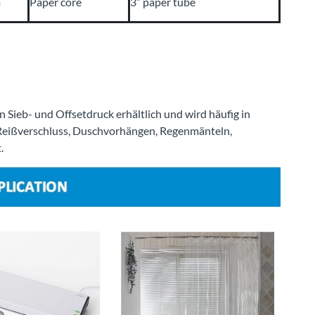
m
Paper core
3” paper tube
 Sieb- und Offsetdruck erhältlich und wird häufig in
Reißverschluss, Duschvorhängen, Regenmänteln,
.